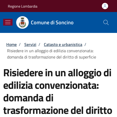
Salta al contenuto principale
Skip to footer content
Regione Lombardia
Comune di Soncino
Briciole di pane
Home
/
Servizi
/
Catasto e urbanistica
/
Risiedere in un alloggio di edilizia convenzionata:
domanda di trasformazione del diritto di superficie
Risiedere in un alloggio di
edilizia convenzionata:
domanda di
trasformazione del diritto