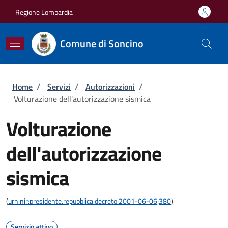
Salta al contenuto principale
Skip to footer content
Regione Lombardia
Comune di Soncino
Briciole di pane
Home
/
Servizi
/
Autorizzazioni
/
Volturazione dell'autorizzazione sismica
Volturazione
dell'autorizzazione
sismica
(
urn:nir:presidente.repubblica:decreto:2001-06-06;380
)
Servizio attivo