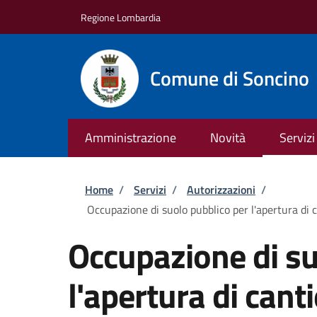
Salta al contenuto principale
Skip to footer content
Regione Lombardia
Comune di Soncino
Amministrazione
Novità
Servizi
Briciole di pane
Home
/
Servizi
/
Autorizzazioni
/
Occupazione di suolo pubblico per l'apertura di c
Occupazione di su
l'apertura di cant