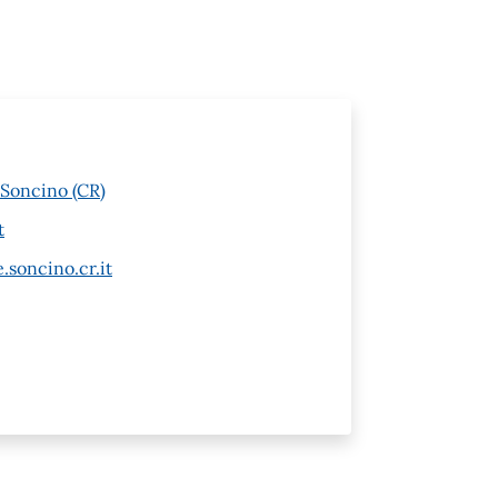
 Soncino (CR)
t
soncino.cr.it