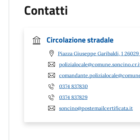
Contatti
Circolazione stradale
Piazza Giuseppe Garibaldi, 1 26029
polizialocale@comune.soncino.cr.i
comandante.polizialocale@comune.
0374 837830
0374 837829
soncino@postemailcertificata.it