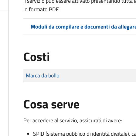
Il servizio può essere attivato presentando tutta
in formato PDF.
Moduli da compilare e documenti da allegar
Costi
Tipo di pagamento
Importo
Marca da bollo
Cosa serve
Per accedere al servizio, assicurati di avere:
SPID (sistema pubblico di identità digitale), ca