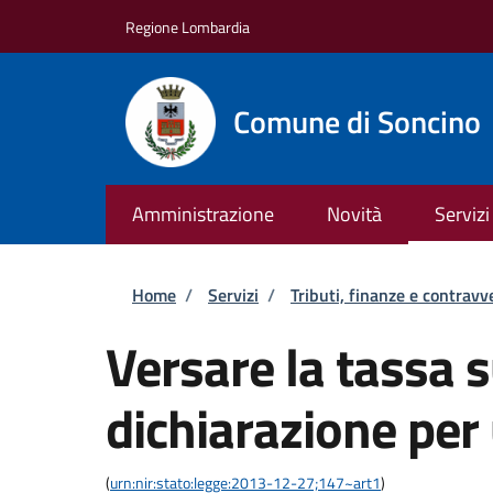
Salta al contenuto principale
Skip to footer content
Regione Lombardia
Comune di Soncino
Amministrazione
Novità
Servizi
Briciole di pane
Home
/
Servizi
/
Tributi, finanze e contravv
Versare la tassa su
dichiarazione per
(
urn:nir:stato:legge:2013-12-27;147~art1
)