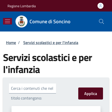
Salta al contenuto principale
Skip to footer content
Regione Lombardia
Comune di Soncino
Briciole di pane
Home
/
Servizi scolastici e per l'infanzia
Servizi scolastici e per
l'infanzia
Cerca i contenuti che nel
titolo contengono: