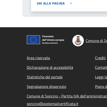
VAI ALLA PAGINA
Comune di S
Footer menu
Area riservata
Crediti
Dichiarazione di accessibilità
Contatt
Statistiche del portale
Leggi l
Segnalazione disservizio
Piano d
Comune di Soncino - Partita IVA dell'amministr
soncino@postemailcertificata.it