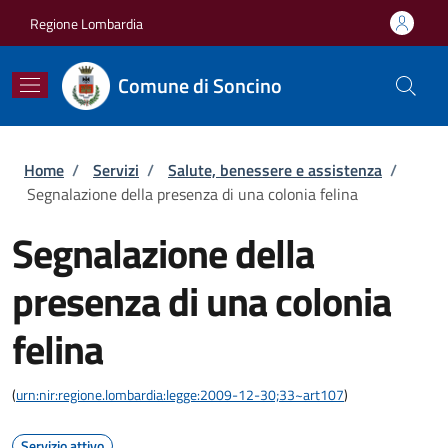
Salta al contenuto principale
Skip to footer content
Regione Lombardia
Comune di Soncino
Briciole di pane
Home
/
Servizi
/
Salute, benessere e assistenza
/
Segnalazione della presenza di una colonia felina
Segnalazione della
presenza di una colonia
felina
(
urn:nir:regione.lombardia:legge:2009-12-30;33~art107
)
Servizio attivo