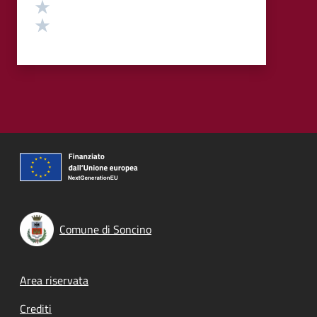
Valuta 2 stelle su 5
Valuta 1 stelle su 5
Comune di Soncino
Footer menu
Area riservata
Crediti