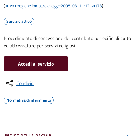
(
urn:nir:regione.lombardia:legge:2005-03-11;12~art73
)
Servizio attivo
Procedimento di concessione del contributo per edifici di culto
ed attrezzature per servizi religiosi
Accedi al servizio
Condividi
Normativa di riferimento