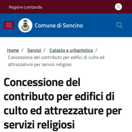
Salta al contenuto principale
Skip to footer content
Regione Lombardia
Comune di Soncino
Briciole di pane
Home
/
Servizi
/
Catasto e urbanistica
/
Concessione del contributo per edifici di culto ed
attrezzature per servizi religiosi
Concessione del
contributo per edifici di
culto ed attrezzature per
servizi religiosi