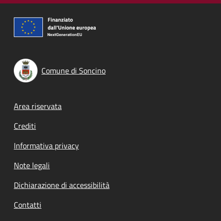
Comune di Soncino
Footer menu
Area riservata
Crediti
Informativa privacy
Note legali
Dichiarazione di accessibilità
Contatti