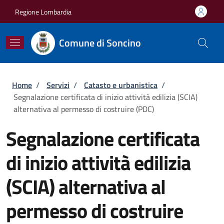
Salta al contenuto principale
Skip to footer content
Regione Lombardia
Comune di Soncino
Briciole di pane
Home
/
Servizi
/
Catasto e urbanistica
/
Segnalazione certificata di inizio attività edilizia (SCIA)
alternativa al permesso di costruire (PDC)
Segnalazione certificata
di inizio attività edilizia
(SCIA) alternativa al
permesso di costruire