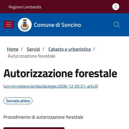
Salta al contenuto principale
Skip to footer content
Regione Lombardia
Comune di Soncino
Briciole di pane
Home
/
Servizi
/
Catasto e urbanistica
/
Autorizzazione forestale
Autorizzazione forestale
(
urn:nir:regione.lombardia:legge:2008-12-05;31~art43
)
Servizio attivo
Procedimento di autorizzazione forestale