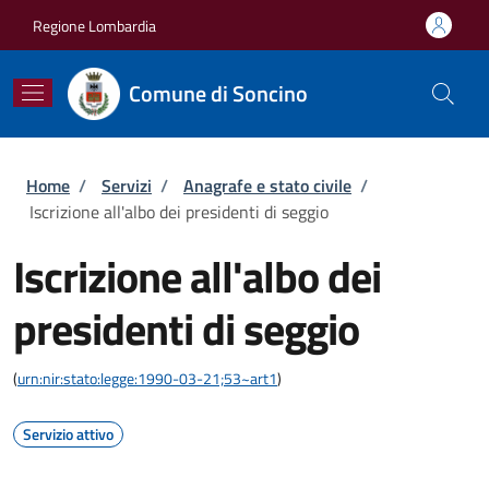
Salta al contenuto principale
Skip to footer content
Regione Lombardia
Comune di Soncino
Briciole di pane
Home
/
Servizi
/
Anagrafe e stato civile
/
Iscrizione all'albo dei presidenti di seggio
Iscrizione all'albo dei
presidenti di seggio
(
urn:nir:stato:legge:1990-03-21;53~art1
)
Servizio attivo