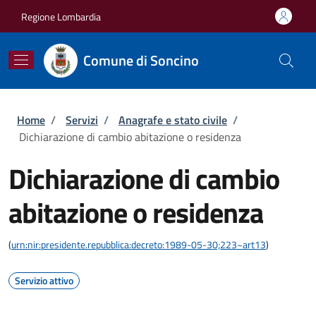
Salta al contenuto principale
Skip to footer content
Regione Lombardia
Comune di Soncino
Briciole di pane
Home
/
Servizi
/
Anagrafe e stato civile
/
Dichiarazione di cambio abitazione o residenza
Dichiarazione di cambio
abitazione o residenza
(
urn:nir:presidente.repubblica:decreto:1989-05-30;223~art13
)
Servizio attivo