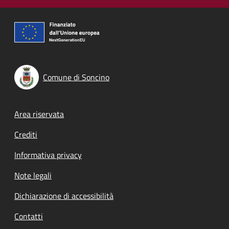
Comune di Soncino
Footer menu
Area riservata
Crediti
Informativa privacy
Note legali
Dichiarazione di accessibilità
Contatti