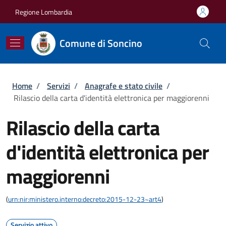
Salta al contenuto principale
Skip to footer content
Regione Lombardia
Comune di Soncino
Briciole di pane
Home
/
Servizi
/
Anagrafe e stato civile
/
Rilascio della carta d'identità elettronica per maggiorenni
Rilascio della carta
d'identità elettronica per
maggiorenni
(
urn:nir:ministero.interno:decreto:2015-12-23~art4
)
Servizio attivo