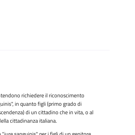
e intendono richiedere il riconoscimento
uinis", in quanto figli (primo grado di
endenza) di un cittadino che in vita, o al
lla cittadinanza italiana.
 "iure sanguinis" per i figli di un genitore