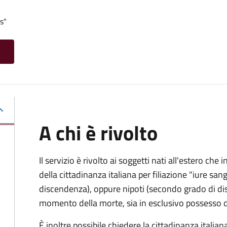
s"
A chi è rivolto
Il servizio è rivolto ai soggetti nati all'estero ch
della cittadinanza italiana per filiazione "iure sang
discendenza), oppure nipoti (secondo grado di disc
momento della morte, sia in esclusivo possesso de
È inoltre possibile chiedere la cittadinanza italiana