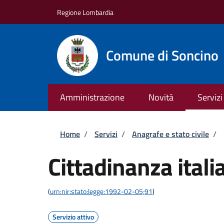
Salta al contenuto principale
Skip to footer content
Regione Lombardia
Comune di Soncino
Amministrazione
Novità
Servizi
Briciole di pane
Home
/
Servizi
/
Anagrafe e stato civile
/
Cittadinanza itali
(
urn:nir:stato:legge:1992-02-05;91
)
Servizio attivo