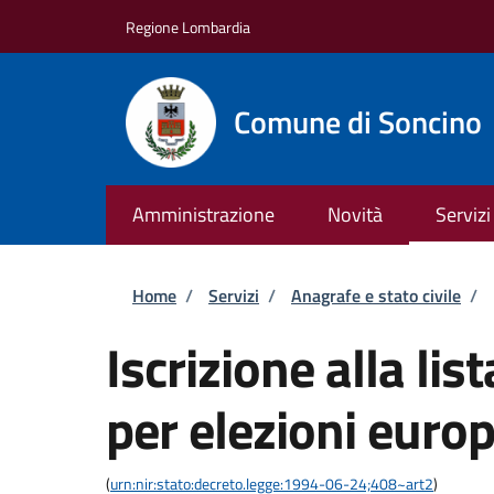
Salta al contenuto principale
Skip to footer content
Regione Lombardia
Comune di Soncino
Amministrazione
Novità
Servizi
Briciole di pane
Home
/
Servizi
/
Anagrafe e stato civile
/
Iscrizione alla lis
per elezioni euro
(
urn:nir:stato:decreto.legge:1994-06-24;408~art2
)