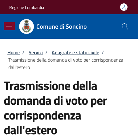
Salta al contenuto principale
Skip to footer content
Regione Lombardia
Comune di Soncino
Briciole di pane
Home
/
Servizi
/
Anagrafe e stato civile
/
Trasmissione della domanda di voto per corrispondenza
dall'estero
Trasmissione della
domanda di voto per
corrispondenza
dall'estero