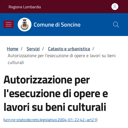
Salta al contenuto principale
Skip to footer content
Regione Lombardia
Comune di Soncino
Briciole di pane
Home
/
Servizi
/
Catasto e urbanistica
/
Autorizzazione per l'esecuzione di opere e lavori su beni
culturali
Autorizzazione per
l'esecuzione di opere e
lavori su beni culturali
(
urn:nir:stato:decreto.legislativo:2004-01-22;42~art21
)