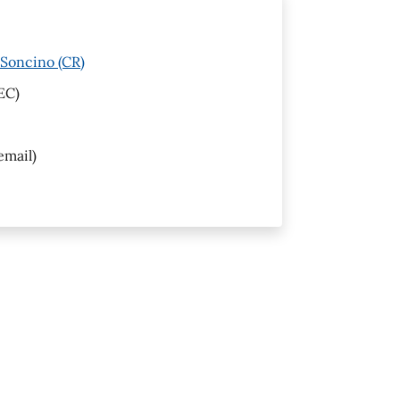
 Soncino (CR)
EC)
email)