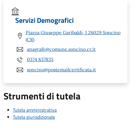
Servizi Demografici
Piazza Giuseppe Garibaldi, 1 26029 Soncino
(CR)
anagrafe@comune.soncino.cr.it
0374 837835
soncino@postemailcertificata.it
Strumenti di tutela
Tutela amministrativa
Tutela giurisdizionale