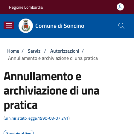
Salta al contenuto principale
Skip to footer content
Regione Lombardia
Comune di Soncino
Briciole di pane
Home
/
Servizi
/
Autorizzazioni
/
Annullamento e archiviazione di una pratica
Annullamento e
archiviazione di una
pratica
(
urn:nir:stato:legge:1990-08-07;241
)
Servizio attivo