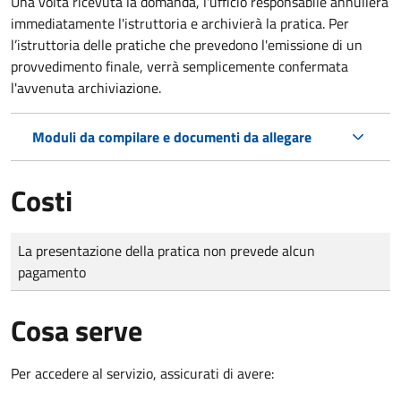
Una volta ricevuta la domanda, l'ufficio responsabile annullerà
immediatamente l'istruttoria e archivierà la pratica. Per
l’istruttoria delle pratiche che prevedono l'emissione di un
provvedimento finale, verrà semplicemente confermata
l'avvenuta archiviazione.
Moduli da compilare e documenti da allegare
Costi
Tipo di pagamento
Importo
La presentazione della pratica non prevede alcun
pagamento
Cosa serve
Per accedere al servizio, assicurati di avere: