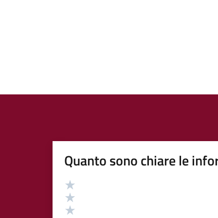
Quanto sono chiare le info
Valutazione
Valuta 5 stelle su 5
Valuta 4 stelle su 5
Valuta 3 stelle su 5