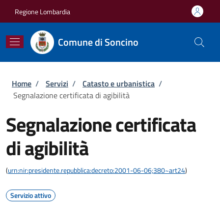
Salta al contenuto principale
Skip to footer content
Regione Lombardia
Comune di Soncino
Briciole di pane
Home
/
Servizi
/
Catasto e urbanistica
/
Segnalazione certificata di agibilità
Segnalazione certificata
di agibilità
(
urn:nir:presidente.repubblica:decreto:2001-06-06;380~art24
)
Servizio attivo