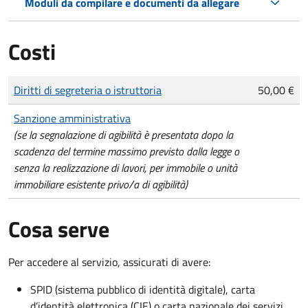
Moduli da compilare e documenti da allegare
Costi
Tipo di pagamento
Importo
Diritti di segreteria o istruttoria
50,00 €
Sanzione amministrativa
(se la segnalazione di agibilità è presentata dopo la
scadenza del termine massimo previsto dalla legge o
senza la realizzazione di lavori, per immobile o unità
immobiliare esistente privo/a di agibilità)
Cosa serve
Per accedere al servizio, assicurati di avere:
SPID (sistema pubblico di identità digitale), carta
d’identità elettronica (CIE) o carta nazionale dei servizi