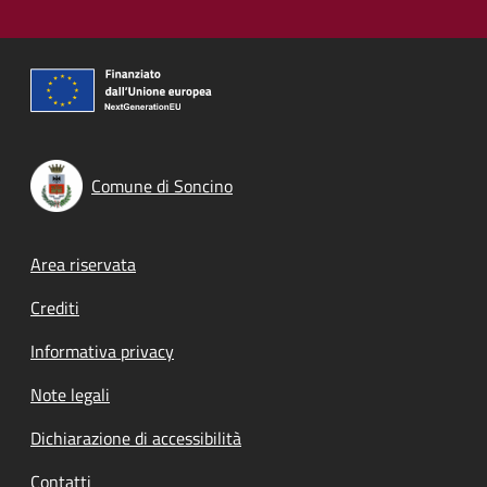
Comune di Soncino
Footer menu
Area riservata
Crediti
Informativa privacy
Note legali
Dichiarazione di accessibilità
Contatti