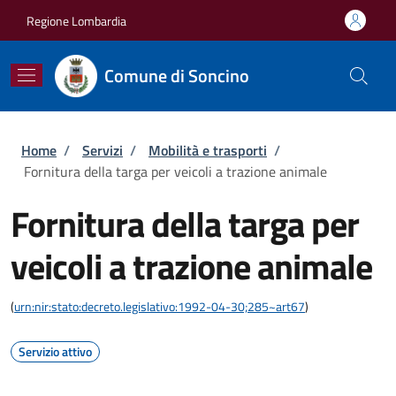
Salta al contenuto principale
Skip to footer content
Regione Lombardia
Comune di Soncino
Briciole di pane
Home
/
Servizi
/
Mobilità e trasporti
/
Fornitura della targa per veicoli a trazione animale
Fornitura della targa per
veicoli a trazione animale
(
urn:nir:stato:decreto.legislativo:1992-04-30;285~art67
)
Servizio attivo