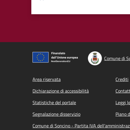
Comune di S
Footer menu
Area riservata
Crediti
Dichiarazione di accessibilità
Contatt
Statistiche del portale
Leggi l
Segnalazione disservizio
Piano d
Comune di Soncino - Partita IVA dell'amministr