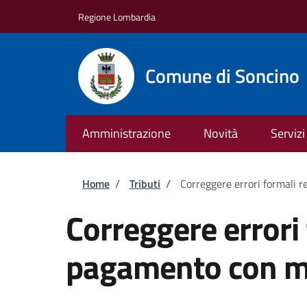
Salta al contenuto principale
Skip to footer content
Regione Lombardia
Comune di Soncino
Amministrazione
Novità
Servizi
Briciole di pane
Home
/
Tributi
/
Correggere errori formali 
Correggere errori 
pagamento con m