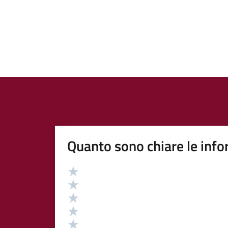
Quanto sono chiare le info
Valutazione
Valuta 5 stelle su 5
Valuta 4 stelle su 5
Valuta 3 stelle su 5
Valuta 2 stelle su 5
Valuta 1 stelle su 5