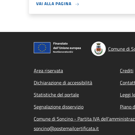
VAI ALLA PAGINA
Comune di S
Footer menu
Area riservata
Crediti
Dichiarazione di accessibilità
Contatt
Statistiche del portale
Leggi l
Segnalazione disservizio
Piano d
Comune di Soncino - Partita IVA dell'amministr
soncino@postemailcertificata.it